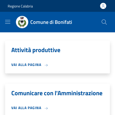
Salta al contenuto principale
Skip to footer content
Regione Calabria
Comune di Bonifati
Attività produttive
VAI ALLA PAGINA
Comunicare con l'Amministrazione
VAI ALLA PAGINA