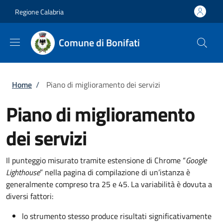
Salta al contenuto principale
Skip to footer content
Regione Calabria
Comune di Bonifati
Briciole di pane
Home
/
Piano di miglioramento dei servizi
Piano di miglioramento
dei servizi
Il punteggio misurato tramite estensione di Chrome “
Google
Lighthouse
” nella pagina di compilazione di un’istanza è
generalmente compreso tra 25 e 45. La variabilità è dovuta a
diversi fattori:
lo strumento stesso produce risultati significativamente