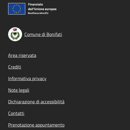
Comune di Bonifati
Footer menu
Area riservata
Crediti
Informativa privacy
Note legali
Dichiarazione di accessibilità
Contatti
Prenotazione appuntamento