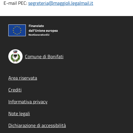
E-mail PEC:
segreteria@maggioli.legalmail.it
Comune di Bonifati
Footer menu
Area riservata
Crediti
Informativa privacy
Note legali
Dichiarazione di accessibilità