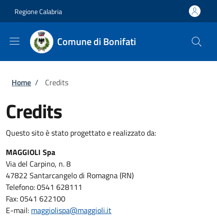
Salta al contenuto principale
Skip to footer content
Regione Calabria
Comune di Bonifati
Briciole di pane
Home
/
Credits
Credits
Questo sito è stato progettato e realizzato da:
MAGGIOLI Spa
Via del Carpino, n. 8
47822 Santarcangelo di Romagna (RN)
Telefono: 0541 628111
Fax: 0541 622100
E-mail:
maggiolispa@maggioli.it