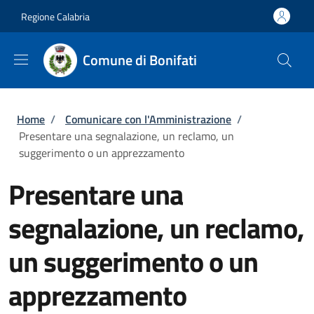
Salta al contenuto principale
Skip to footer content
Regione Calabria
Comune di Bonifati
Briciole di pane
Home
/
Comunicare con l'Amministrazione
/
Presentare una segnalazione, un reclamo, un
suggerimento o un apprezzamento
Presentare una
segnalazione, un reclamo,
un suggerimento o un
apprezzamento