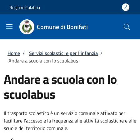
Salta al contenuto principale
Skip to footer content
Regione Calabria
Comune di Bonifati
Briciole di pane
Home
/
Servizi scolastici e per l'infanzia
/
Andare a scuola con lo scuolabus
Andare a scuola con lo
scuolabus
Il trasporto scolastico è un servizio comunale attivato per
facilitare l'accesso e la frequenza alle attività scolastiche e alle
scuole del territorio comunale.