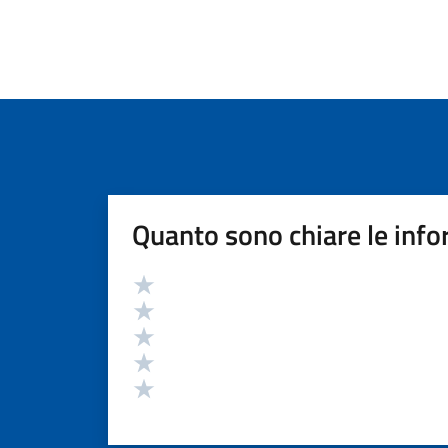
Quanto sono chiare le info
Valutazione
Valuta 5 stelle su 5
Valuta 4 stelle su 5
Valuta 3 stelle su 5
Valuta 2 stelle su 5
Valuta 1 stelle su 5