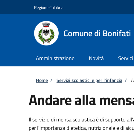
Salta al contenuto principale
Skip to footer content
Regione Calabria
Comune di Bonifati
Amministrazione
Novità
Servizi
Briciole di pane
Home
/
Servizi scolastici e per l'infanzia
/
A
Andare alla mensa
Il servizio di mensa scolastica è di supporto all'
per l'importanza dietetica, nutrizionale e di sic