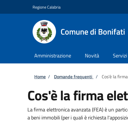
Salta al contenuto principale
Skip to footer content
Regione Calabria
Comune di Bonifati
Amministrazione
Novità
Servizi
Briciole di pane
Home
/
Domande frequenti
/
Cos'è la firm
Cos'è la firma ele
La firma elettronica avanzata (FEA) è un particol
a beni immobili (per i quali è richiesta l'apposizi