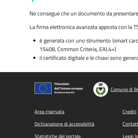
Ne consegue che un documento da presentare al
La firma elettronica avanzata apposta con la TS-C
è generata con uno strumento (smart card) c
15408, Common Criteria, EAL4+)
il certificato digitale e le chiavi sono gene
Comune di Bo
Footer menu
Area riservata
Crediti
Dichiarazione di accessibilità
Contatt
Statistiche del portale
Leggi l