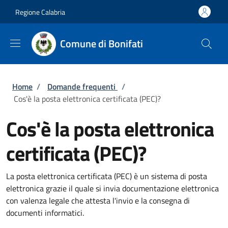
Salta al contenuto principale
Skip to footer content
Regione Calabria
Comune di Bonifati
Briciole di pane
Home
/
Domande frequenti
/
Cos'è la posta elettronica certificata (PEC)?
Cos'è la posta elettronica
certificata (PEC)?
La posta elettronica certificata (PEC) è un sistema di posta
elettronica grazie il quale si invia documentazione elettronica
con valenza legale che attesta l'invio e la consegna di
documenti informatici.