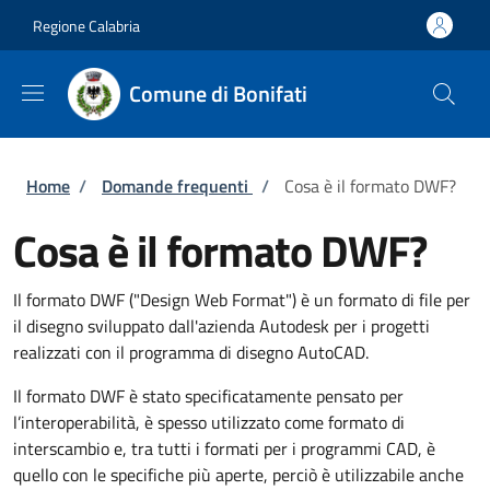
Salta al contenuto principale
Skip to footer content
Regione Calabria
Comune di Bonifati
Briciole di pane
Home
/
Domande frequenti
/
Cosa è il formato DWF?
Cosa è il formato DWF?
Il formato DWF ("Design Web Format") è un formato di file per
il disegno sviluppato dall'azienda Autodesk per i progetti
realizzati con il programma di disegno AutoCAD.
Il formato DWF è stato specificatamente pensato per
l’interoperabilità, è spesso utilizzato come formato di
interscambio e, tra tutti i formati per i programmi CAD, è
quello con le specifiche più aperte, perciò è utilizzabile anche