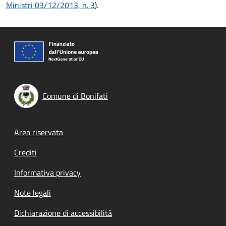
Ministri 03/12/2013, n. 3
).
Comune di Bonifati
Footer menu
Area riservata
Crediti
Informativa privacy
Note legali
Dichiarazione di accessibilità