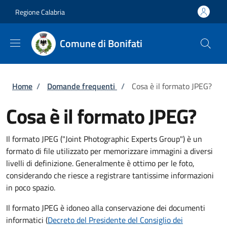
Salta al contenuto principale
Skip to footer content
Regione Calabria
Comune di Bonifati
Briciole di pane
Home
/
Domande frequenti
/
Cosa è il formato JPEG?
Cosa è il formato JPEG?
Il formato JPEG ("Joint Photographic Experts Group") è un
formato di file utilizzato per memorizzare immagini a diversi
livelli di definizione. Generalmente è ottimo per le foto,
considerando che riesce a registrare tantissime informazioni
in poco spazio.
Il formato JPEG è idoneo alla conservazione dei documenti
informatici (
Decreto del Presidente del Consiglio dei