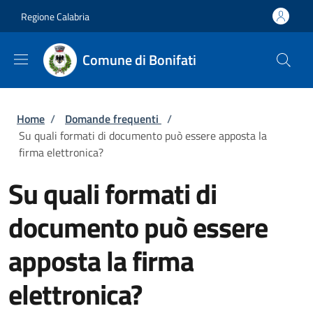
Salta al contenuto principale
Skip to footer content
Regione Calabria
Comune di Bonifati
Briciole di pane
Home
/
Domande frequenti
/
Su quali formati di documento può essere apposta la
firma elettronica?
Su quali formati di
documento può essere
apposta la firma
elettronica?