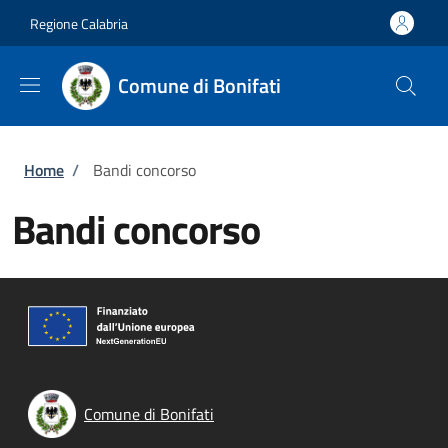
Salta al contenuto principale
Skip to footer content
Regione Calabria
Comune di Bonifati
Briciole di pane
Home
/
Bandi concorso
Bandi concorso
Comune di Bonifati