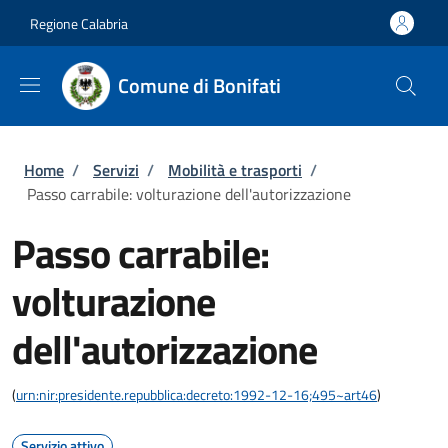
Salta al contenuto principale
Skip to footer content
Regione Calabria
Comune di Bonifati
Briciole di pane
Home
/
Servizi
/
Mobilità e trasporti
/
Passo carrabile: volturazione dell'autorizzazione
Passo carrabile:
volturazione
dell'autorizzazione
(
urn:nir:presidente.repubblica:decreto:1992-12-16;495~art46
)
Servizio attivo