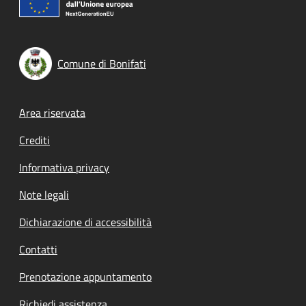
Comune di Bonifati
Footer menu
Area riservata
Crediti
Informativa privacy
Note legali
Dichiarazione di accessibilità
Contatti
Prenotazione appuntamento
Richiedi assistenza