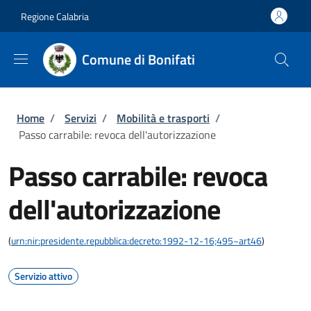
Salta al contenuto principale
Skip to footer content
Regione Calabria
Comune di Bonifati
Briciole di pane
Home
/
Servizi
/
Mobilità e trasporti
/
Passo carrabile: revoca dell'autorizzazione
Passo carrabile: revoca
dell'autorizzazione
(
urn:nir:presidente.repubblica:decreto:1992-12-16;495~art46
)
Servizio attivo