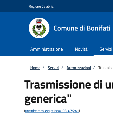
Salta al contenuto principale
Skip to footer content
Regione Calabria
Comune di Bonifati
Amministrazione
Novità
Servizi
Briciole di pane
Home
/
Servizi
/
Autorizzazioni
/
Trasmiss
Trasmissione di 
generica"
(
urn:nir:stato:legge:1990-08-07;241
)