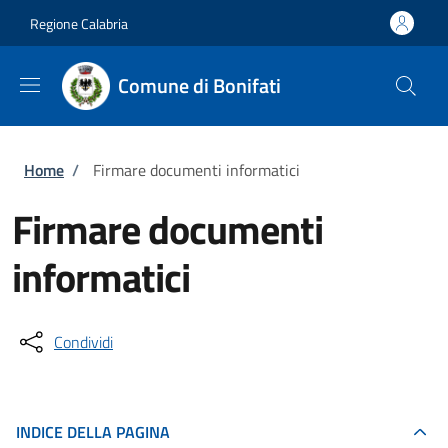
Salta al contenuto principale
Skip to footer content
Regione Calabria
Comune di Bonifati
Briciole di pane
Home
/
Firmare documenti informatici
Firmare documenti
informatici
Condividi
INDICE DELLA PAGINA