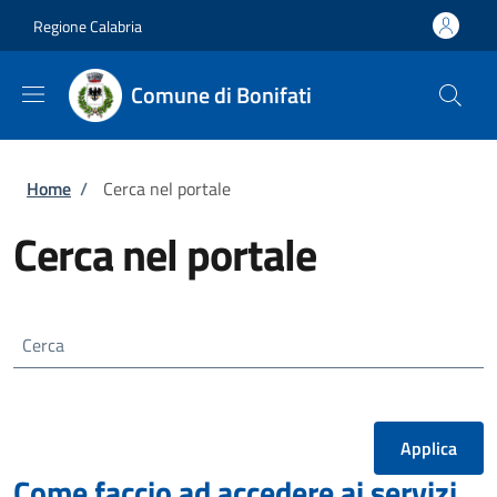
Salta al contenuto principale
Skip to footer content
Regione Calabria
Comune di Bonifati
Briciole di pane
Home
/
Cerca nel portale
Cerca nel portale
Cerca
Come faccio ad accedere ai servizi